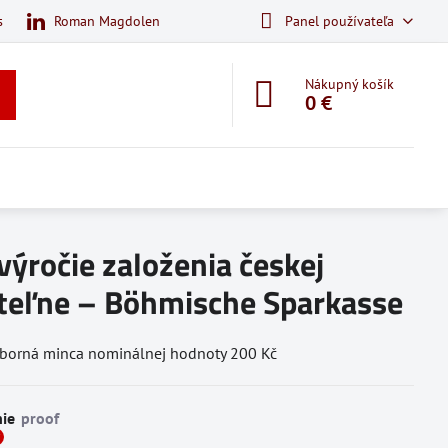
s
Roman Magdolen
Panel používateľa
Nákupný košík
0 €
výročie založenia českej
iteľne – Böhmische Sparkasse
ieborná minca nominálnej hodnoty 200 Kč
ie