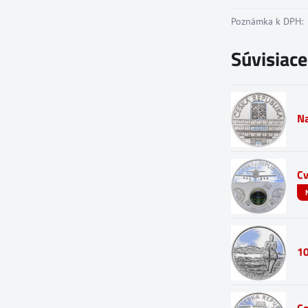
Poznámka k DPH:
Súvisiac
Na
Cv
10