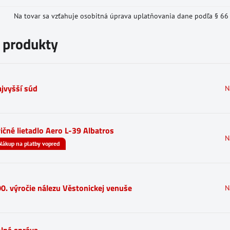
Na tovar sa vzťahuje osobitná úprava uplatňovania dane podľa § 66 o
e produkty
jvyšší súd
N
ičné lietadlo Aero L-39 Albatros
N
Nákup na platby vopred
0. výročie nálezu Věstonickej venuše
N