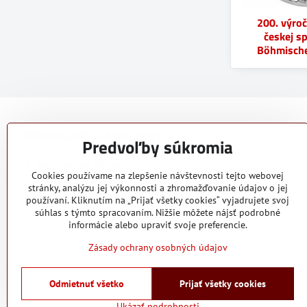
200. výroč
českej s
Böhmische
Informácie a kontakty
Predvoľby súkromia
Numizmatika Numos
Cookies používame na zlepšenie návštevnosti tejto webovej
Bratislava: Ing. Štefan Matúška +421 908 30 77 20
stránky, analýzu jej výkonnosti a zhromažďovanie údajov o jej
Košice: Mgr. Roman Magdolen +421 908 37 47 11
používaní. Kliknutím na „Prijať všetky cookies“ vyjadrujete svoj
súhlas s týmto spracovaním. Nižšie môžete nájsť podrobné
informácie alebo upraviť svoje preferencie.
Zásady ochrany osobných údajov
C
Odmietnuť všetko
Prijať všetky cookies
Ukázať podrobnosti