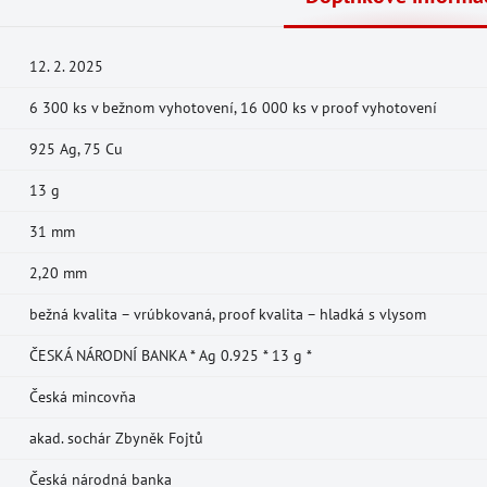
12. 2. 2025
6 300 ks v bežnom vyhotovení, 16 000 ks v proof vyhotovení
925 Ag, 75 Cu
13 g
31 mm
2,20 mm
bežná kvalita – vrúbkovaná, proof kvalita – hladká s vlysom
ČESKÁ NÁRODNÍ BANKA * Ag 0.925 * 13 g *
Česká mincovňa
akad. sochár Zbyněk Fojtů
Česká národná banka