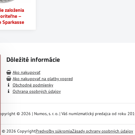
ie založenia
poriteľne –
 Sparkasse
Dôležité informácie
Ako nakupovať
Ako nakupovať na platby vopred
Obchodné podmienky
Ochrana osobných údajov
opyright © 2026 | Numos, s. r. o. | Váš numizmatický predajca od roku 201
©
2026
Copyright
Predvoľby súkromia
Zásady ochrany osobných údajov