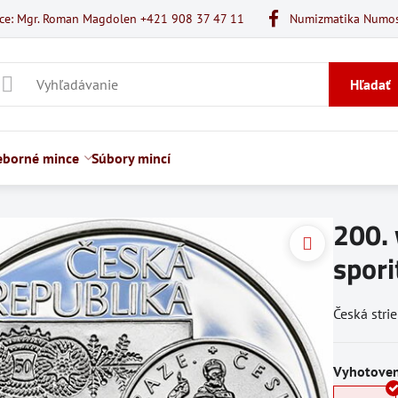
ice: Mgr. Roman Magdolen +421 908 37 47 11
Numizmatika Numo
Hľadať
ieborné mince
Súbory mincí
200. 
spor
Česká str
Vyhotoven