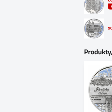
Co
90
Produkty,