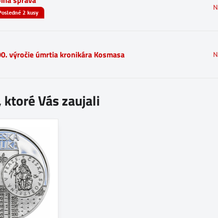
lná správa
N
Posledné 2 kusy
0. výročie úmrtia kronikára Kosmasa
N
 ktoré Vás zaujali