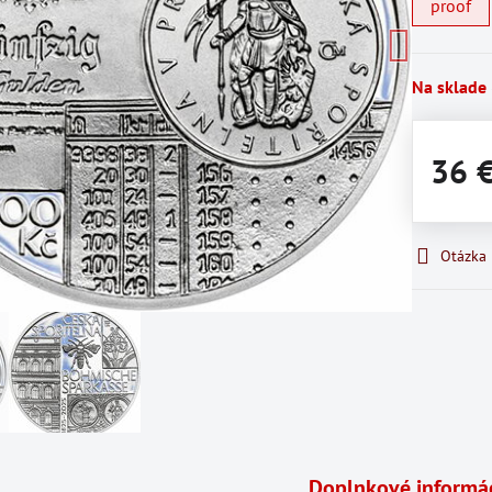
proof
Na sklade
36 
Otázka
Doplnkové informá