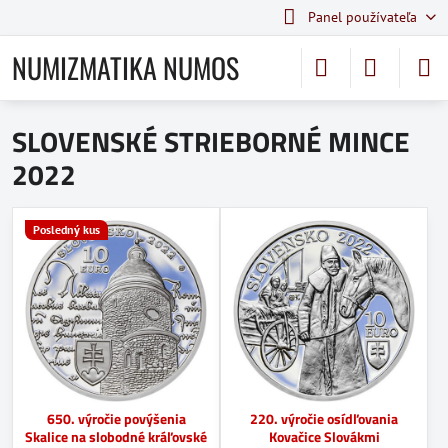
Panel používateľa
NUMIZMATIKA NUMOS
SLOVENSKÉ STRIEBORNÉ MINCE
2022
Posledný kus
650. výročie povýšenia
220. výročie osídľovania
Skalice na slobodné kráľovské
Kovačice Slovákmi