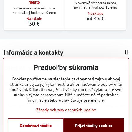
mesto
Slovenská strieborná minca
nominálnej hodnoty 10 euro
Slovenská strieborná minca
nominálnej hodnoty 10 euro
Na sklade
od 45 €
Na sklade
50 €
Informácie a kontakty
Predvoľby súkromia
Dôležité informácie
Cookies používame na zlepšenie návštevnosti tejto webovej
Napíšte nám
stránky, analýzu jej výkonnosti a zhromažďovanie údajov o jej
používaní. Kliknutím na „Prijať všetky cookies“ vyjadrujete svoj
súhlas s týmto spracovaním. Nižšie môžete nájsť podrobné
informácie alebo upraviť svoje preferencie.
Copyright © 2026 | Numos, s. r. o. | Váš numizmatický predajca od
Zásady ochrany osobných údajov
roku 2010.
Odmietnuť všetko
©
2026
Copyright
Prijať všetky cookies
Predvoľby súkromia
Zásady ochrany osobných údajov