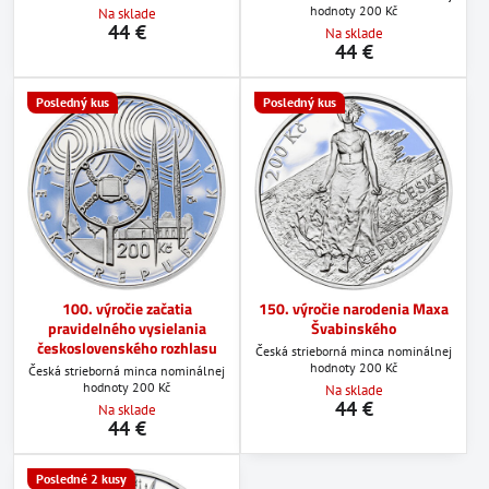
hodnoty 200 Kč
Na sklade
44 €
Na sklade
44 €
Posledný kus
Posledný kus
100. výročie začatia
150. výročie narodenia Maxa
pravidelného vysielania
Švabinského
československého rozhlasu
Česká strieborná minca nominálnej
hodnoty 200 Kč
Česká strieborná minca nominálnej
hodnoty 200 Kč
Na sklade
44 €
Na sklade
44 €
Posledné 2 kusy